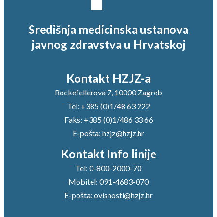
Središnja medicinska ustanova
javnog zdravstva u Hrvatskoj
Kontakt HZJZ-a
Rockefellerova 7, 10000 Zagreb
Tel:
+385 (0)1/48 63 222
Faks:
+385 (0)1/486 33 66
E-pošta:
hzjz@hzjz.hr
Kontakt Info linije
Tel:
0-800-2000-70
Mobitel:
091-4683-070
E-pošta:
ovisnosti@hzjz.hr