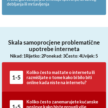
debljanja ili mršavljenja
Skala samoprocjene problematične
upotrebe interneta
Ponekad: 3
Nikad: 1
Rijetko: 2
Često: 4
Uvijek: 5
Koliko često maštate o internetu ili
razmišljate o tome kako bi bilo biti
online kada niste na internetu?
Koliko često zanemarujete kućanske
poslove kako biste proveli više