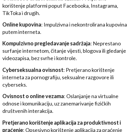
korištenje platformi poput Facebooka, Instagrama,
TikToka i drugih.
Online kupovina
: Impulzivna i nekontrolirana kupovina
putem interneta.
Kompulzivno pregledavanje sadržaja
: Neprestano
surfanje internetom, čitanje vijesti, blogova ili gledanje
videozapisa, bez svrhe i kontrole.
Cyberseksualna ovisnost
: Pretjerano korištenje
interneta za pornografiju, seksualne razgovore ili
cyberseks.
Ovisnost o online vezama
: Oslanjanje na virtualne
odnose i komunikaciju, uz zanemarivanje fizičkih
društvenih interakcija.
Pretjerano korištenje aplikacija za produktivnost i
praćenje
: Opsesivno korištenje aplikacija za praćenje