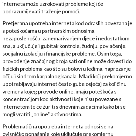
interneta može uzrokovati probleme koji će
podrazumijevati traženje pomoći.
Pretjerana upotreba interneta kod odraslih povezana je
s poteškoćama u partnerskim odnosima,
nezaposlenošću, zanemarivanjem djece i nedostatkom
sna, a uključuje i gubitak kontrole, žudnju, povlačenje,
socijalnu izolaciju i financijske probleme. Osim toga,
provođenje značajnog broja sati online može dovesti do
fizičkih problema kao što su bolovi u leđima, naprezanje
očiju i sindrom karpalnog kanala. Mladi koji prekomjerno
upotrebljavaju internet često gube osjećaj za količinu
vremena kojeg provode online, imaju poteškoća s
koncentracijom kod aktivnosti koje nisu povezane s
internetom te će žuriti s dnevnim zadacima kako bi se
mogli vratiti „online“ aktivnostima.
Problematična upotreba interneta odnosi se na
ovisničko ponašanje koje uključuje prekomjernu