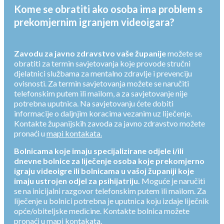
Kome se obratiti ako osoba ima problem s
prekomjernim igranjem videoigara?
Zavodu za javno zdravstvo vaše županije
možete se
obratiti za termin savjetovanja koje provode stručni
djelatnici službama za mentalno zdravlje i prevenciju
ovisnosti. Za termin savjetovanja možete se naručiti
telefonskim putem ili mailom, a za savjetovanje nije
potrebna uputnica. Na savjetovanju ćete dobiti
informacije o daljnjim koracima vezanim uz liječenje.
Kontakte županijskih zavoda za javno zdravstvo možete
pronaći u
mapi kontakata.
Bolnicama koje imaju specijalizirane odjele i/ili
dnevne bolnice za liječenje osoba koje prekomjerno
igraju videoigre ili bolnicama u vašoj županiji koje
imaju ustrojen odjel za psihijatriju.
Moguće je naručiti
se na inicijalni razgovor telefonskim putem ili mailom. Za
liječenje u bolnici potrebna je uputnica koju izdaje liječnik
opće/obiteljske medicine. Kontakte bolnica možete
pronaći u
mapi kontakata
.