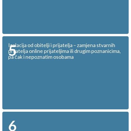
5
Izolacija od obitelji i prijatelja – zamjena stvarnih
prijatelja online prijateljima ili drugim poznanicima,
pa čak i nepoznatim osobama
6