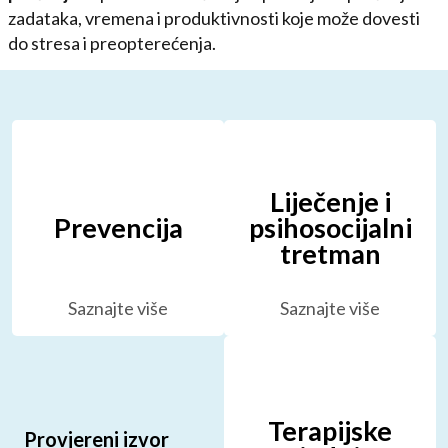
zadataka, vremena i produktivnosti koje može dovesti
do stresa i preopterećenja.
Liječenje i
Prevencija
psihosocijalni
tretman
Saznajte više
Saznajte više
Terapijske
Provjereni izvor