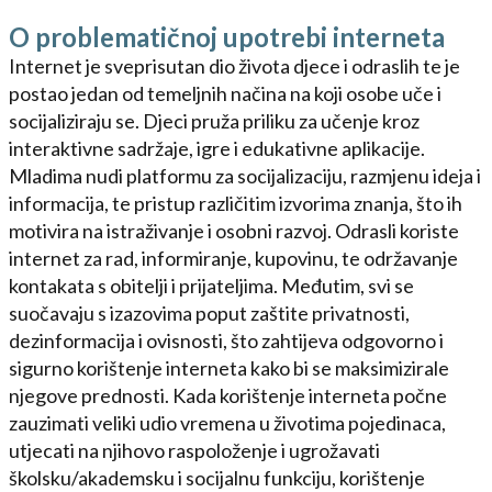
O problematičnoj upotrebi interneta
Internet je sveprisutan dio života djece i odraslih te je
postao jedan od temeljnih načina na koji osobe uče i
socijaliziraju se. Djeci pruža priliku za učenje kroz
interaktivne sadržaje, igre i edukativne aplikacije.
Mladima nudi platformu za socijalizaciju, razmjenu ideja i
informacija, te pristup različitim izvorima znanja, što ih
motivira na istraživanje i osobni razvoj. Odrasli koriste
internet za rad, informiranje, kupovinu, te održavanje
kontakata s obitelji i prijateljima. Međutim, svi se
suočavaju s izazovima poput zaštite privatnosti,
dezinformacija i ovisnosti, što zahtijeva odgovorno i
sigurno korištenje interneta kako bi se maksimizirale
njegove prednosti. Kada korištenje interneta počne
zauzimati veliki udio vremena u životima pojedinaca,
utjecati na njihovo raspoloženje i ugrožavati
školsku/akademsku i socijalnu funkciju, korištenje