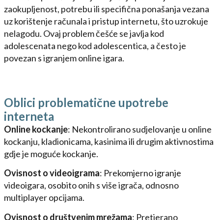
zaokupljenost, potrebu ili specifična ponašanja vezana
uz korištenje računala i pristup internetu, što uzrokuje
nelagodu. Ovaj problem češće se javlja kod
adolescenata nego kod adolescentica, a često je
povezan s igranjem online igara.
Oblici problematične upotrebe
interneta
Online kockanje
: Nekontrolirano sudjelovanje u online
kockanju, kladionicama, kasinima ili drugim aktivnostima
gdje je moguće kockanje.
Ovisnost o videoigrama
: Prekomjerno igranje
videoigara, osobito onih s više igrača, odnosno
multiplayer opcijama.
Ovisnost o društvenim mrežama
: Pretjerano