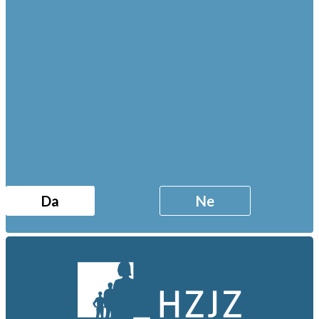
Info linija za ovisnosti Hrvatskog zavoda za javno
zdravstvo.
Ako niste sigurni kome se obratiti za savjet ili
pomoć, kontaktirajte
Info liniju
za ovisnosti. Putem linije
dobit ćete kontakt podatke ustanova i/ili udruga koje
djeluju na području vašeg grada/županije.
Da
Ne