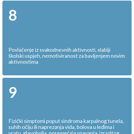
8
Povlačenje iz svakodnevnih aktivnosti, slabiji
školski uspjeh, nemotiviranost za bavljenjem novim
aktivnostima
9
Fizički simptomi poput sindroma karpalnog tunela,
suhih očiju ili naprezanja vida, bolova u leđima i
vratu, glavobolja, poremećaja spavanja, izrazitog