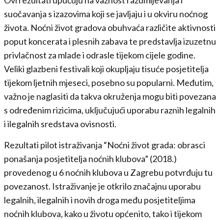
Ovi rezultati upućuju na važnost razumijevanja i
suočavanja s izazovima koji se javljaju i u okviru noćnog
života. Noćni život gradova obuhvaća različite aktivnosti
poput koncerata i plesnih zabava te predstavlja izuzetnu
privlačnost za mlade i odrasle tijekom cijele godine.
Veliki glazbeni festivali koji okupljaju tisuće posjetitelja
tijekom ljetnih mjeseci, posebno su popularni. Međutim,
važno je naglasiti da takva okruženja mogu biti povezana
s određenim rizicima, uključujući uporabu raznih legalnih
i ilegalnih sredstava ovisnosti.
Rezultati pilot istraživanja “Noćni život grada: obrasci
ponašanja posjetitelja noćnih klubova” (2018.)
provedenog u 6 noćnih klubova u Zagrebu potvrđuju tu
povezanost. Istraživanje je otkrilo značajnu uporabu
legalnih, ilegalnih i novih droga među posjetiteljima
noćnih klubova, kako u životu općenito, tako i tijekom