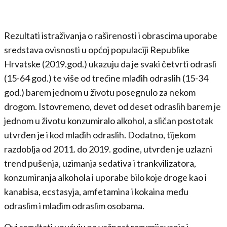
Rezultati istraživanja o raširenosti i obrascima uporabe
sredstava ovisnosti u općoj populaciji Republike
Hrvatske (2019.god.) ukazuju da je svaki četvrti odrasli
(15-64 god.) te više od trećine mlađih odraslih (15-34
god.) barem jednom u životu posegnulo za nekom
drogom. Istovremeno, devet od deset odraslih barem je
jednom u životu konzumiralo alkohol, a sličan postotak
utvrđen je i kod mlađih odraslih. Dodatno, tijekom
razdoblja od 2011. do 2019. godine, utvrđen je uzlazni
trend pušenja, uzimanja sedativa i trankvilizatora,
konzumiranja alkohola i uporabe bilo koje droge kao i
kanabisa, ecstasyja, amfetamina i kokaina među
odraslim i mlađim odraslim osobama.