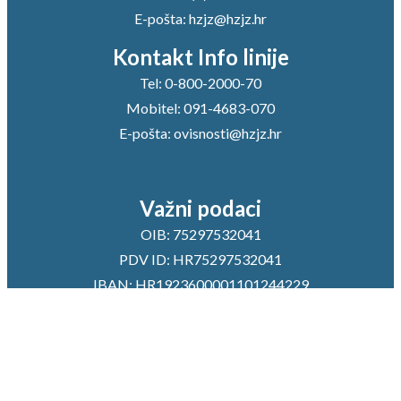
E-pošta:
hzjz@hzjz.hr
Kontakt Info linije
Tel:
0-800-2000-70
Mobitel:
091-4683-070
E-pošta:
ovisnosti@hzjz.hr
Važni podaci
OIB: 75297532041
PDV ID: HR75297532041
IBAN: HR1923600001101244229
SWIFT: ZABAHR2X
Zagrebačka banka d.d.