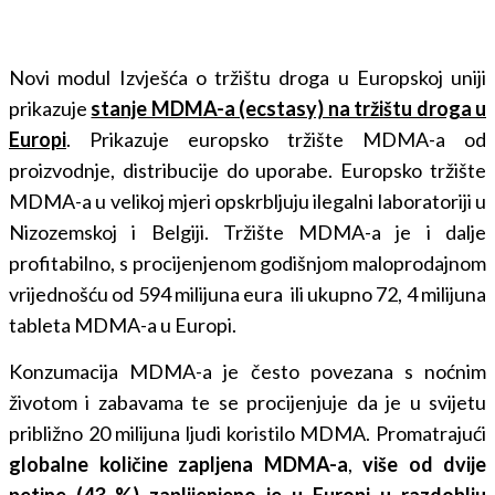
Novi modul Izvješća o tržištu droga u Europskoj uniji
prikazuje
stanje MDMA-a (ecstasy) na tržištu droga u
Europi
. Prikazuje europsko tržište MDMA-a od
proizvodnje, distribucije do uporabe. Europsko tržište
MDMA-a u velikoj mjeri opskrbljuju ilegalni laboratoriji u
Nizozemskoj i Belgiji. Tržište MDMA-a je i dalje
profitabilno, s procijenjenom godišnjom maloprodajnom
vrijednošću od 594 milijuna eura ili ukupno 72, 4 milijuna
tableta MDMA-a u Europi.
Konzumacija MDMA-a je često povezana s noćnim
životom i zabavama te se procijenjuje da je u svijetu
približno 20 milijuna ljudi koristilo MDMA. Promatrajući
globalne količine zapljena MDMA-a
,
više od dvije