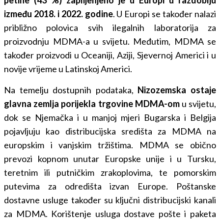
petine (43 %) zaplijenjeno je u Europi u razdoblju
između 2018. i 2022. godine
. U Europi se također nalazi
približno polovica svih ilegalnih laboratorija za
proizvodnju MDMA-a u svijetu. Međutim, MDMA se
također proizvodi u Oceaniji, Aziji, Sjevernoj Americi i u
novije vrijeme u Latinskoj Americi.
Na temelju dostupnih podataka,
Nizozemska ostaje
glavna zemlja porijekla trgovine MDMA-om
u svijetu,
dok se Njemačka i u manjoj mjeri Bugarska i Belgija
pojavljuju kao distribucijska središta za MDMA na
europskim i vanjskim tržištima. MDMA se obično
prevozi kopnom unutar Europske unije i u Tursku,
teretnim ili putničkim zrakoplovima, te pomorskim
putevima za odredišta izvan Europe. Poštanske
dostavne usluge također su ključni distribucijski kanali
za MDMA. Korištenje usluga dostave pošte i paketa