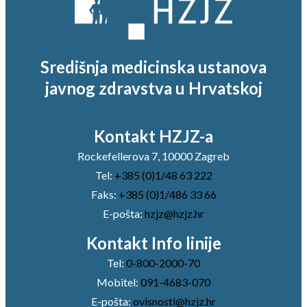
Središnja medicinska ustanova
javnog zdravstva u Hrvatskoj
Kontakt HZJZ-a
Rockefellerova 7, 10000 Zagreb
Tel:
+385 (0)1/48 63 222
Faks:
+385 (0)1/486 33 66
E-pošta:
hzjz@hzjz.hr
Kontakt Info linije
Tel:
0-800-2000-70
Mobitel:
091-4683-070
E-pošta:
ovisnosti@hzjz.hr