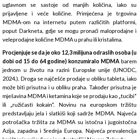
uglavnom se sastoje od manjih količina, iako su
prijavljene i veće količine. Primjećena je trgovina
MDMA-om na internetu putem različitih platformi,
poput Darkneta, gdje se mogu pronaći maloprodajne i
veleprodajne količine MDMA u prahu ili kristalima.
Procjenjuje se da je oko 12,3 milijuna odraslih osoba (u
dobi od 15 do 64 godine) konzumiralo MDMA
barem
jednom u životu na razini Europske unije (UNODC,
2024.). Droga se najčešće prodaje u obliku tableta, iako
može biti prisutna i u obliku praha. Također prisutna je
mješavina MDMA i ketamina koje se prodaju kao „tucibi”
ili „ružičasti kokain”. Novinu na europskom tržištu
predstavljaju jela i slatkiši koji sadrže MDMA. Najveća
potrošačka tržišta za MDMA su istočna i jugoistočna
Azija, zapadna i Srednja Europa. Najveća prevalencija